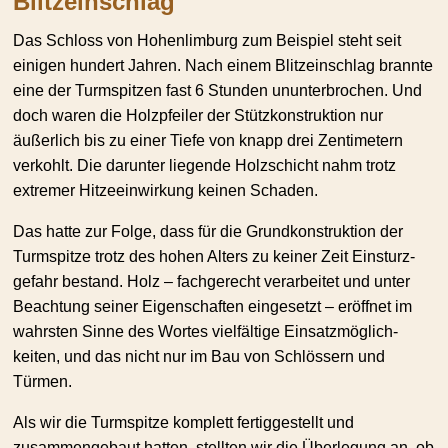
Blitzein­schlag
Das Schloss von Hohenlimburg zum Beispiel steht seit
einigen hundert Jahren. Nach einem Blitzein­schlag brannte
eine der Turmspitzen fast 6 Stunden ununter­brochen. Und
doch waren die Holzpfeiler der Stützkon­struktion nur
äußerlich bis zu einer Tiefe von knapp drei Zentimetern
verkohlt. Die darunter liegende Holzschicht nahm trotz
extremer Hitzeein­wirkung keinen Schaden.
Das hatte zur Folge, dass für die Grundkon­struktion der
Turmspitze trotz des hohen Alters zu keiner Zeit Einsturz­
gefahr bestand. Holz – fachgerecht verarbeitet und unter
Beachtung seiner Eigenschaften eingesetzt – eröffnet im
wahrsten Sinne des Wortes vielfältige Einsatz­mög­lich­
keiten, und das nicht nur im Bau von Schlössern und
Türmen.
Als wir die Turmspitze komplett fertig­ge­stellt und
zusammen­gebaut hatten, stellten wir die Überlegung an, ob