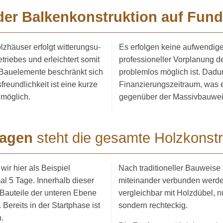
der Balken­kon­struktion auf Fund
lzhäuser erfolgt witterungs­u­
Es erfolgen keine aufwendigen
­triebes und erleichtert somit
profes­si­o­neller Vorplanung d
 Bauelemente beschränkt sich
problemlos möglich ist. Dadur
­freund­lichkeit ist eine kurze
Finanzie­rungs­zeitraum, was 
 möglich.
gegenüber der Massiv­bauweis
Tagen
steht die gesamte Holzkon­str
ir hier als Beispiel
Nach traditi­o­neller Bauweise 
l 5 Tage. Innerhalb dieser
miteinander verbunden werden
 Bauteile der unteren Ebene
vergleichbar mit Holzdübel, nu
Bereits in der Startphase ist
sondern rechteckig.
h.