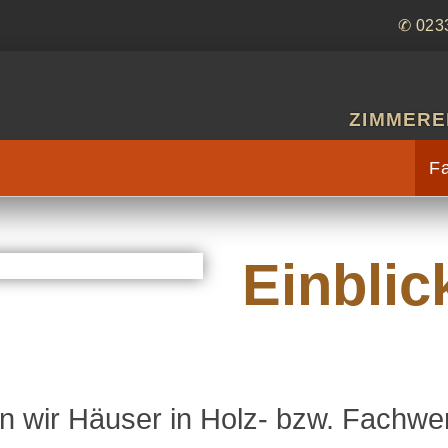
✆ 023
ZIMMERE
F
Einblic
uen wir Häuser in Holz- bzw. Fachw