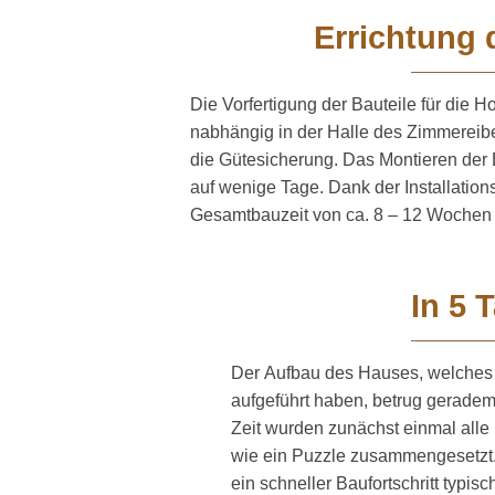
Errichtung 
Die Vorfertigung der Bauteile für die Ho
n­ab­hängig in der Halle des Zimmerei­be
die Gütesi­cherung. Das Montieren der
auf wenige Tage. Dank der Instal­la­ti­ons
Gesamt­bauzeit von ca. 8 – 12 Wochen
In 5 
Der Aufbau des Hauses, welches w
aufgeführt haben, betrug geradema
Zeit wurden zunächst einmal alle
wie ein Puzzle zusammen­gesetzt. 
ein schneller Baufort­s­chritt typisc