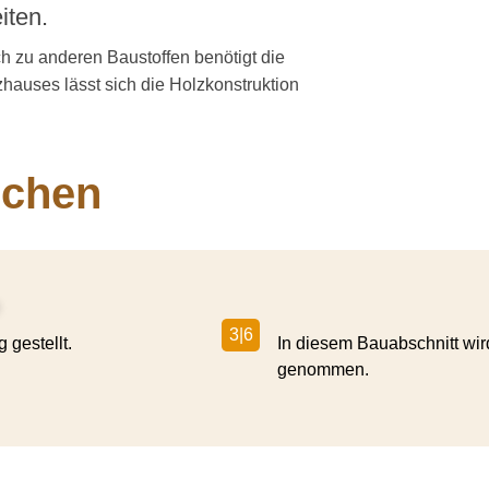
iten.
ch zu anderen Baustoffen benötigt die
auses lässt sich die Holzkon­struktion
ochen
3|6
 gestellt.
In diesem Bauabschnitt wir
genommen.