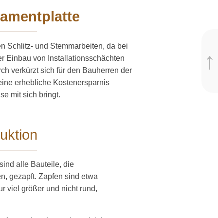
ament­platte
 Schlitz- und Stemma­r­beiten, da bei
↑
er Einbau von Instal­la­ti­ons­schächten
ch verkürzt sich für den Bauherren der
eine erhebliche Kosten­er­sparnis
e mit sich bringt.
uktion
sind alle Bauteile, die
, gezapft. Zapfen sind etwa
r viel größer und nicht rund,