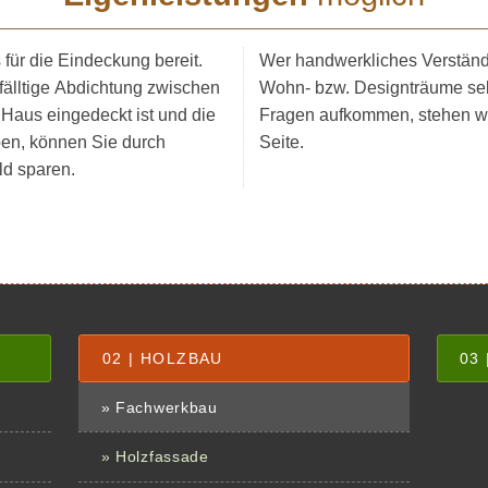
für die Eindeckung bereit.
Wer handwerk­liches Verständn
gfälltige Abdichtung zwischen
Wohn- bzw. Designträume sel
Haus eingedeckt ist und die
Fragen aufkommen, stehen wir 
ben, können Sie durch
Seite.
ld sparen.
02 | HOLZBAU
03
» Fachwerkbau
» Holzfassade