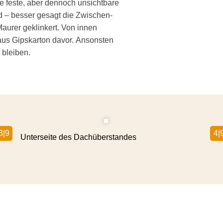
e feste, aber dennoch unsichtbare
 – besser gesagt die Zwischen­
aurer geklinkert. Von innen
us Gipskarton davor. Ansonsten
 bleiben.
3|9
4|
Unterseite des Dachüber­standes