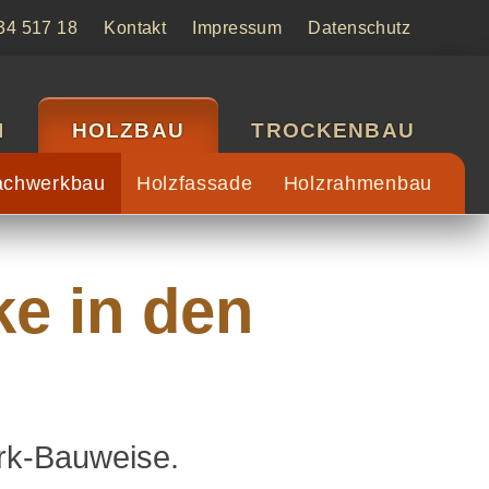
34
517 18
Kontakt
Impressum
Datenschutz
I
HOLZBAU
TROCKENBAU
achwerkbau
Holzfassade
Holzrahmenbau
ke in den
erk-Bauweise.