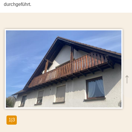
durchgeführt.
↑
1|3